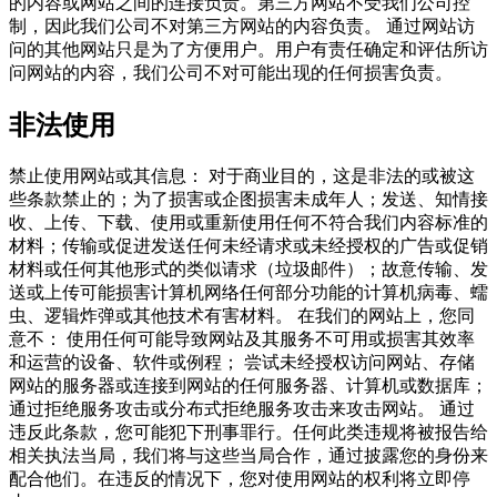
的内容或网站之间的连接负责。第三方网站不受我们公司控
制，因此我们公司不对第三方网站的内容负责。 通过网站访
问的其他网站只是为了方便用户。用户有责任确定和评估所访
问网站的内容，我们公司不对可能出现的任何损害负责。
非法使用
禁止使用网站或其信息： 对于商业目的，这是非法的或被这
些条款禁止的；为了损害或企图损害未成年人；发送、知情接
收、上传、下载、使用或重新使用任何不符合我们内容标准的
材料；传输或促进发送任何未经请求或未经授权的广告或促销
材料或任何其他形式的类似请求（垃圾邮件）；故意传输、发
送或上传可能损害计算机网络任何部分功能的计算机病毒、蠕
虫、逻辑炸弹或其他技术有害材料。 在我们的网站上，您同
意不： 使用任何可能导致网站及其服务不可用或损害其效率
和运营的设备、软件或例程； 尝试未经授权访问网站、存储
网站的服务器或连接到网站的任何服务器、计算机或数据库；
通过拒绝服务攻击或分布式拒绝服务攻击来攻击网站。 通过
违反此条款，您可能犯下刑事罪行。任何此类违规将被报告给
相关执法当局，我们将与这些当局合作，通过披露您的身份来
配合他们。在违反的情况下，您对使用网站的权利将立即停